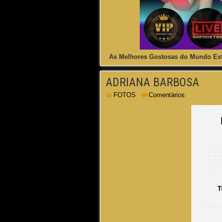
As Melhores Gostosas do Mundo Est
ADRIANA BARBOSA
FOTOS
Comentários