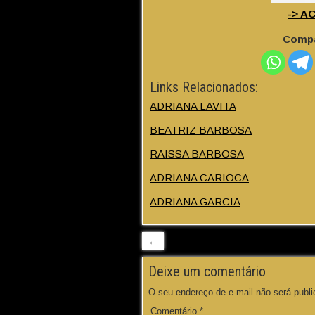
-> A
Compa
Links Relacionados:
ADRIANA LAVITA
BEATRIZ BARBOSA
RAISSA BARBOSA
ADRIANA CARIOCA
ADRIANA GARCIA
←
Deixe um comentário
O seu endereço de e-mail não será publi
Comentário
*