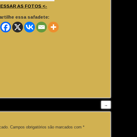
CESSAR AS FOTOS <-
rtilhe essa safadete:
→
cado.
Campos obrigatórios são marcados com
*