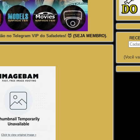
ão no Telegram VIP do Safadetes! 😈
(SEJA MEMBRO)
.
RECE
(Você va