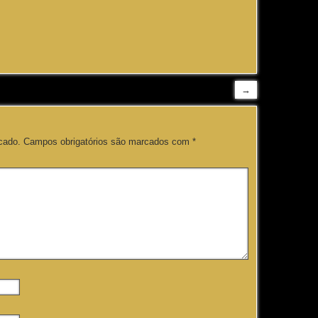
→
cado.
Campos obrigatórios são marcados com
*