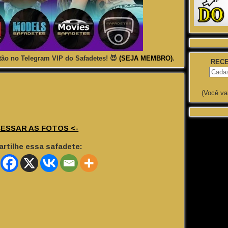
ão no Telegram VIP do Safadetes! 😈
(SEJA MEMBRO)
.
RECE
(Você va
CESSAR AS FOTOS <-
rtilhe essa safadete: