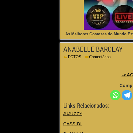
As Melhores Gostosas do Mundo Est
ANABELLE BARCLAY
FOTOS
Comentários
-> A
Compa
Links Relacionados:
JUJUZZY
CASSIDI