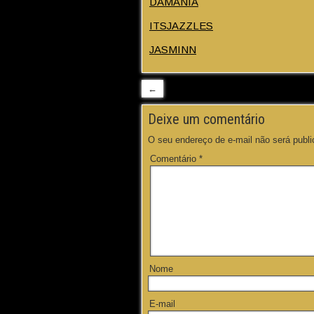
DAMANIA
ITSJAZZLES
JASMINN
←
Deixe um comentário
O seu endereço de e-mail não será publi
Comentário
*
Nome
E-mail