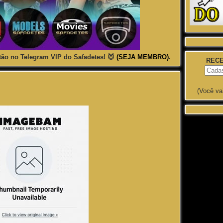
ão no Telegram VIP do Safadetes! 😈
(SEJA MEMBRO)
.
RECE
(Você va