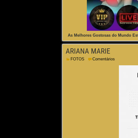
As Melhores Gostosas do Mundo Est
ARIANA MARIE
FOTOS
Comentários