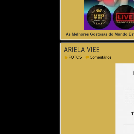
As Melhores Gostosas do Mundo Est
ARIELA VIEE
FOTOS
Comentários