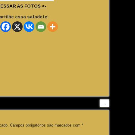
CESSAR AS FOTOS <-
rtilhe essa safadete:
→
cado.
Campos obrigatórios são marcados com
*