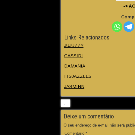
-> A
Compa
Links Relacionados:
JUJUZZY
CASSIDI
DAMANIA
ITSJAZZLES
JASMINN
←
Deixe um comentário
O seu endereço de e-mail não será publi
Comentário
*