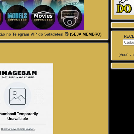
ão no Telegram VIP do Safadetes! 😈
(SEJA MEMBRO)
.
RECE
(Você va