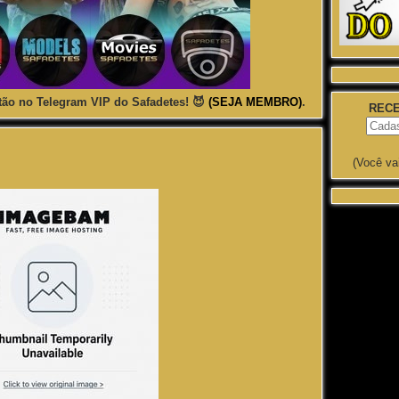
ão no Telegram VIP do Safadetes! 😈
(SEJA MEMBRO)
.
RECE
(Você va