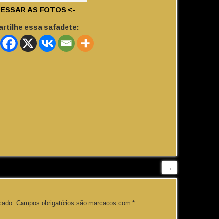
CESSAR AS FOTOS <-
rtilhe essa safadete:
→
cado.
Campos obrigatórios são marcados com
*