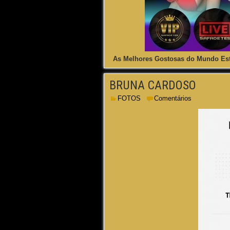
As Melhores Gostosas do Mundo Est
BRUNA CARDOSO
FOTOS
Comentários