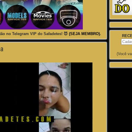
ão no Telegram VIP do Safadetes! 😈
(SEJA MEMBRO)
.
RECE
ra
(Você va