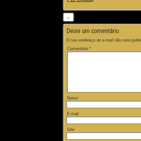
←
Deixe um comentário
O seu endereço de e-mail não será publi
Comentário
*
Nome
E-mail
Site