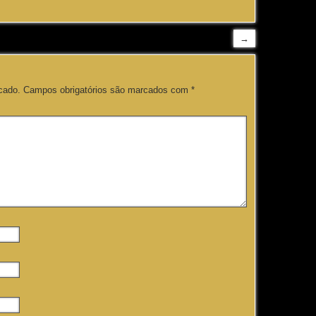
→
cado.
Campos obrigatórios são marcados com
*