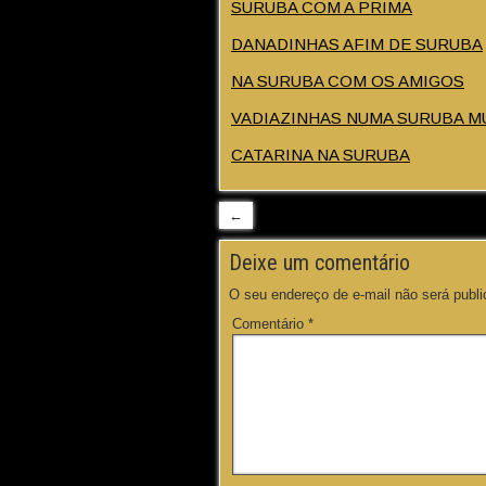
SURUBA COM A PRIMA
DANADINHAS AFIM DE SURUBA
NA SURUBA COM OS AMIGOS
VADIAZINHAS NUMA SURUBA M
CATARINA NA SURUBA
←
Deixe um comentário
O seu endereço de e-mail não será publi
Comentário
*