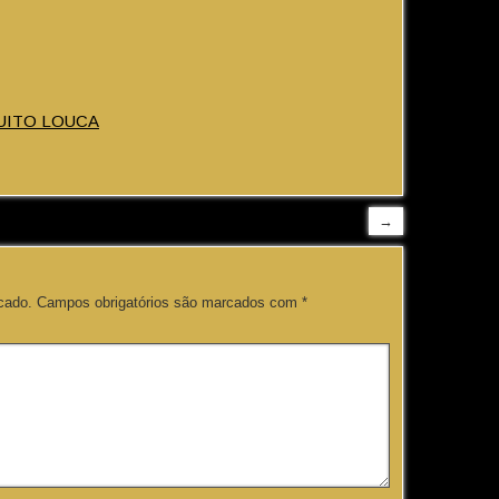
UITO LOUCA
→
cado.
Campos obrigatórios são marcados com
*