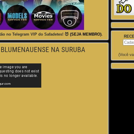
ão no Telegram VIP do Safadetes! 😈
(SEJA MEMBRO)
.
RECE
A BLUMENAUENSE NA SURUBA
(Você va