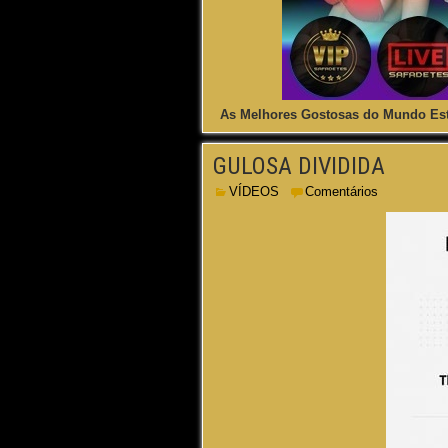
As Melhores Gostosas do Mundo Est
GULOSA DIVIDIDA
VÍDEOS
Comentários