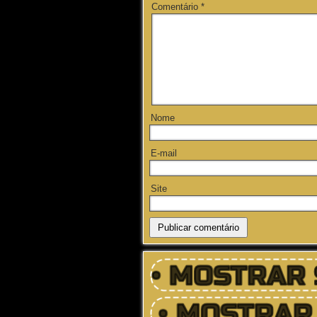
Comentário
*
Nome
E-mail
Site