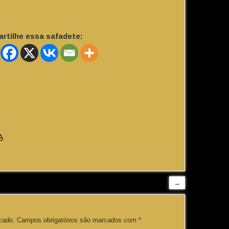
rtilhe essa safadete:
A
→
cado.
Campos obrigatórios são marcados com
*