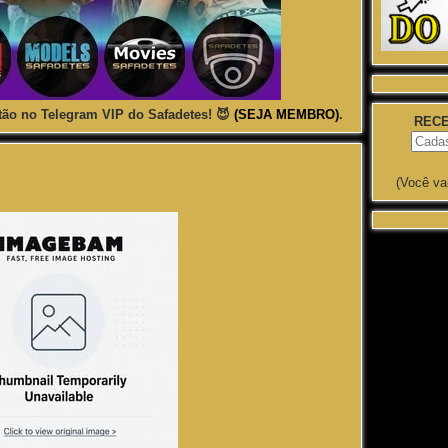
ão no Telegram VIP do Safadetes! 😈
(SEJA MEMBRO)
.
RECE
(Você va