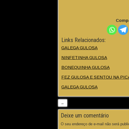
Compa
Links Relacionados:
GALEGA GULOSA
NINFETINHA GULOSA
BONEQUINHA GULOSA
FEZ GULOSA E SENTOU NA PIC
GALEGA GULOSA
←
Deixe um comentário
O seu endereço de e-mail não será publi