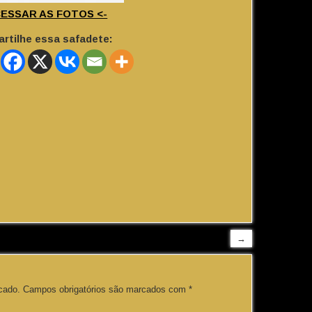
CESSAR AS FOTOS <-
rtilhe essa safadete:
→
cado.
Campos obrigatórios são marcados com
*