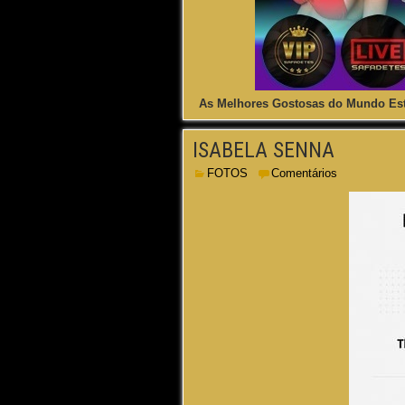
As Melhores Gostosas do Mundo Est
ISABELA SENNA
FOTOS
Comentários