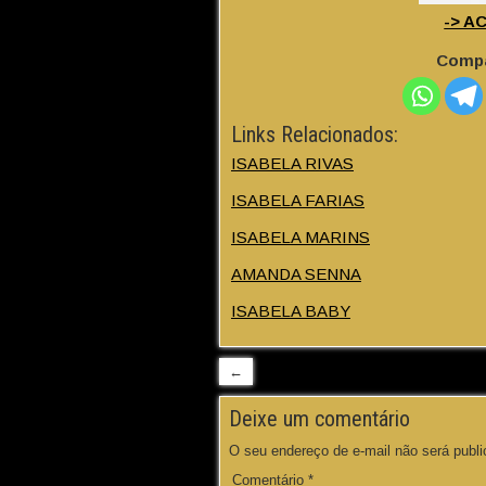
-> A
Compa
Links Relacionados:
ISABELA RIVAS
ISABELA FARIAS
ISABELA MARINS
AMANDA SENNA
ISABELA BABY
←
Deixe um comentário
O seu endereço de e-mail não será publi
Comentário
*