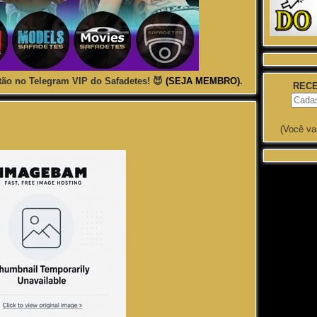
ão no Telegram VIP do Safadetes! 😈
(SEJA MEMBRO)
.
RECE
(Você va