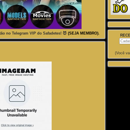
ão no Telegram VIP do Safadetes! 😈
(SEJA MEMBRO)
.
RECE
(Você va