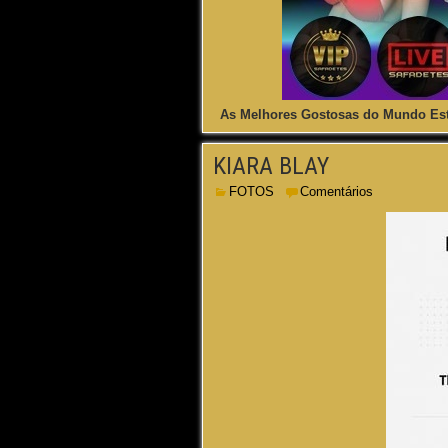
As Melhores Gostosas do Mundo Est
KIARA BLAY
FOTOS
Comentários