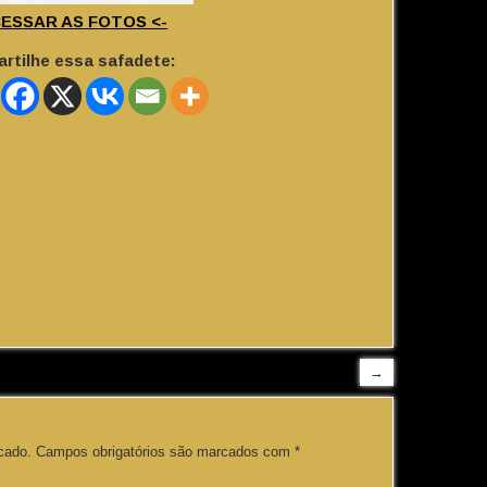
CESSAR AS FOTOS <-
rtilhe essa safadete:
→
cado.
Campos obrigatórios são marcados com
*