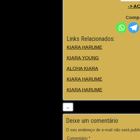
-> A
Compa
Links Relacionados:
KIARA HARUME
KIARA YOUNG
ALOHA KIARA
KIARA HARUME
KIARA HARUME
←
Deixe um comentário
O seu endereço de e-mail não será publi
Comentário
*