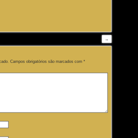
→
cado.
Campos obrigatórios são marcados com
*