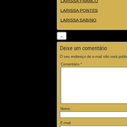
LARISSA FRANCO
LARISSA PONTES
LARISSA SABINO
←
Deixe um comentário
O seu endereço de e-mail não será publi
Comentário
*
Nome
E-mail