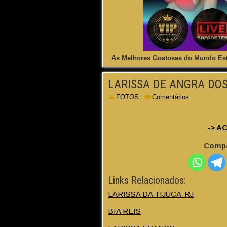
As Melhores Gostosas do Mundo Est
LARISSA DE ANGRA DOS
FOTOS
Comentários
-> A
Compa
Links Relacionados:
LARISSA DA TIJUCA-RJ
BIA REIS