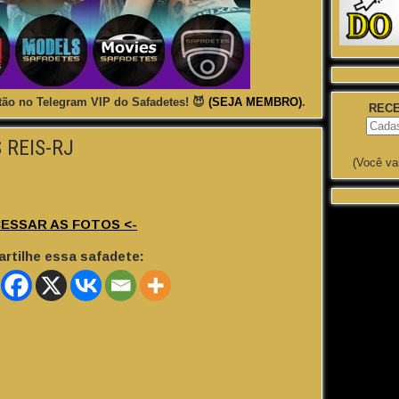
ão no Telegram VIP do Safadetes! 😈
(SEJA MEMBRO)
.
RECE
 REIS-RJ
(Você va
CESSAR AS FOTOS <-
rtilhe essa safadete: