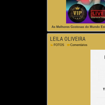
As Melhores Gostosas do Mundo Est
LEILA OLIVEIRA
FOTOS
Comentários