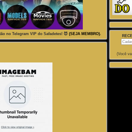
ão no Telegram VIP do Safadetes! 😈
(SEJA MEMBRO)
.
RECE
(Você va