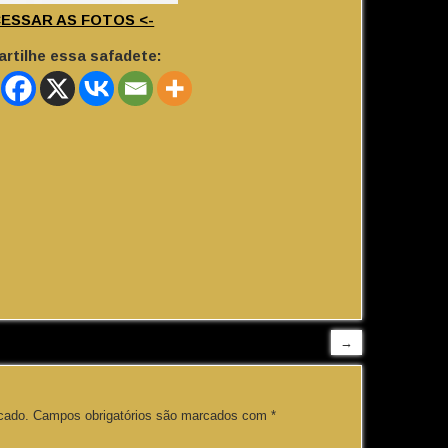
CESSAR AS FOTOS <-
rtilhe essa safadete:
→
cado.
Campos obrigatórios são marcados com
*