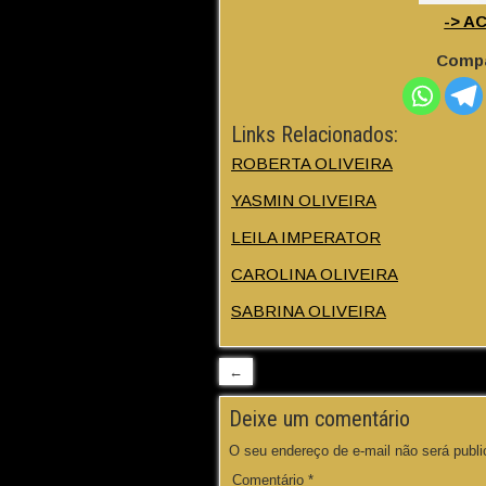
-> A
Compa
Links Relacionados:
ROBERTA OLIVEIRA
YASMIN OLIVEIRA
LEILA IMPERATOR
CAROLINA OLIVEIRA
SABRINA OLIVEIRA
←
Deixe um comentário
O seu endereço de e-mail não será publi
Comentário
*