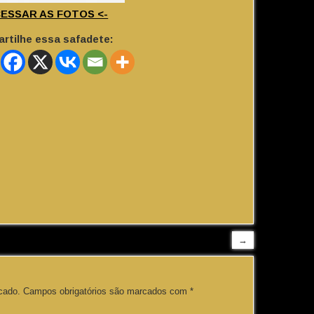
CESSAR AS FOTOS <-
rtilhe essa safadete:
→
cado.
Campos obrigatórios são marcados com
*