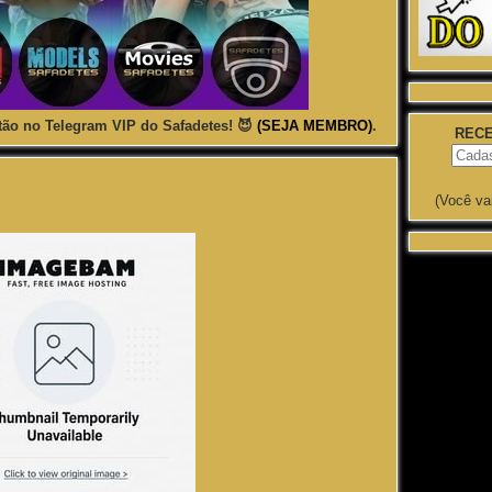
ão no Telegram VIP do Safadetes! 😈
(SEJA MEMBRO)
.
RECE
(Você va