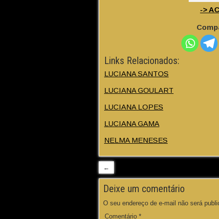
-> A
Compa
Links Relacionados:
LUCIANA SANTOS
LUCIANA GOULART
LUCIANA LOPES
LUCIANA GAMA
NELMA MENESES
←
Deixe um comentário
O seu endereço de e-mail não será publi
Comentário
*