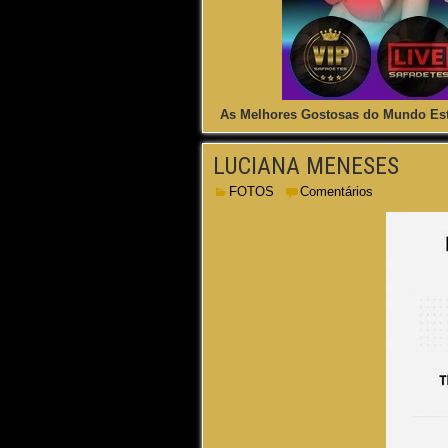
As Melhores Gostosas do Mundo Est
LUCIANA MENESES
FOTOS
Comentários