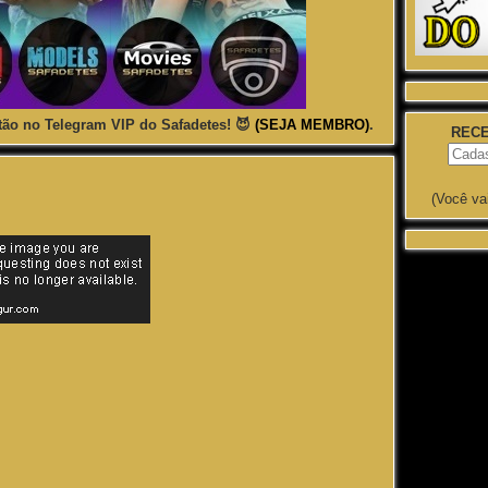
ão no Telegram VIP do Safadetes! 😈
(SEJA MEMBRO)
.
RECE
(Você va