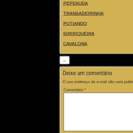
PEPEKUDA
TRANSADEIRINHA
PUTIANDO
SIRIRIQUEIRA
CAVALONA
←
Deixe um comentário
O seu endereço de e-mail não será publi
Comentário
*