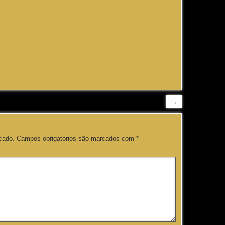
→
cado.
Campos obrigatórios são marcados com
*