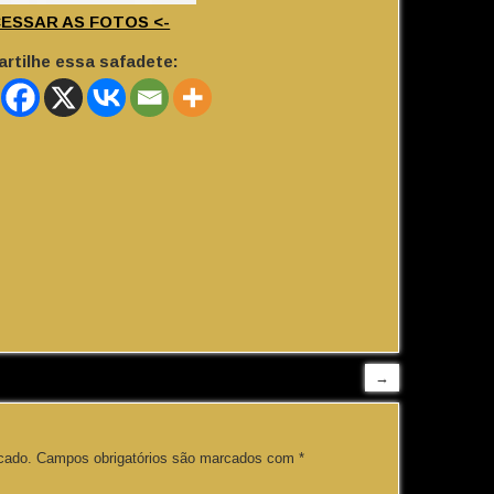
CESSAR AS FOTOS <-
rtilhe essa safadete:
→
cado.
Campos obrigatórios são marcados com
*