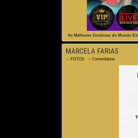
As Melhores Gostosas do Mundo Est
MARCELA FARIAS
FOTOS
Comentários