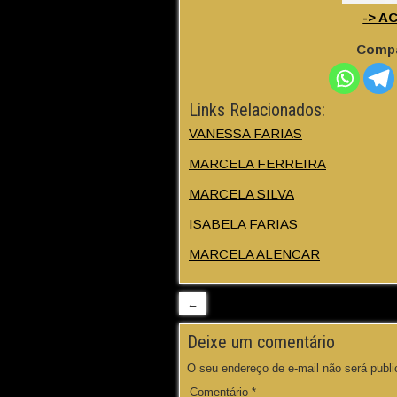
-> A
Compa
Links Relacionados:
VANESSA FARIAS
MARCELA FERREIRA
MARCELA SILVA
ISABELA FARIAS
MARCELA ALENCAR
←
Deixe um comentário
O seu endereço de e-mail não será publi
Comentário
*