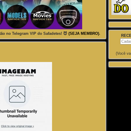
ão no Telegram VIP do Safadetes! 😈
(SEJA MEMBRO)
.
RECE
(Você va