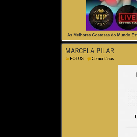
As Melhores Gostosas do Mundo Est
MARCELA PILAR
FOTOS
Comentários