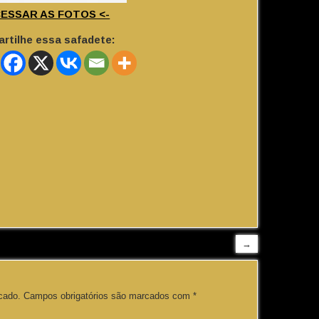
CESSAR AS FOTOS <-
rtilhe essa safadete:
→
cado.
Campos obrigatórios são marcados com
*