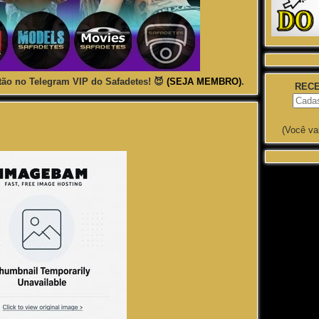
ão no Telegram VIP do Safadetes! 😈
(SEJA MEMBRO)
.
RECE
(Você va