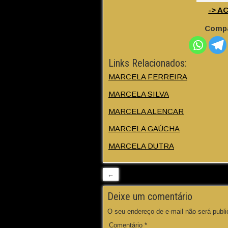
-> A
Compa
Links Relacionados:
MARCELA FERREIRA
MARCELA SILVA
MARCELA ALENCAR
MARCELA GAÚCHA
MARCELA DUTRA
←
Deixe um comentário
O seu endereço de e-mail não será publi
Comentário
*