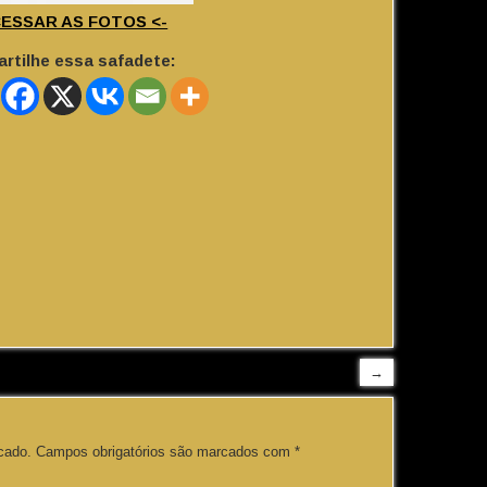
CESSAR AS FOTOS <-
rtilhe essa safadete:
→
cado.
Campos obrigatórios são marcados com
*