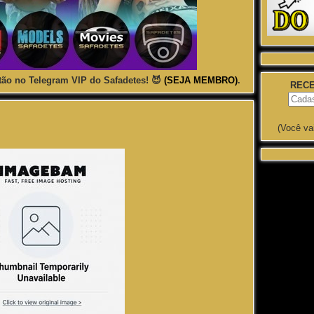
ão no Telegram VIP do Safadetes! 😈
(SEJA MEMBRO)
.
RECE
(Você va