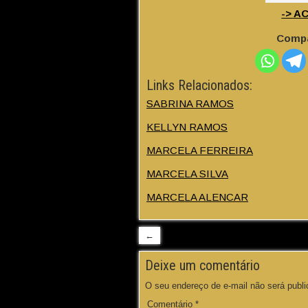
-> A
Compa
Links Relacionados:
SABRINA RAMOS
KELLYN RAMOS
MARCELA FERREIRA
MARCELA SILVA
MARCELA ALENCAR
←
Deixe um comentário
O seu endereço de e-mail não será publi
Comentário
*