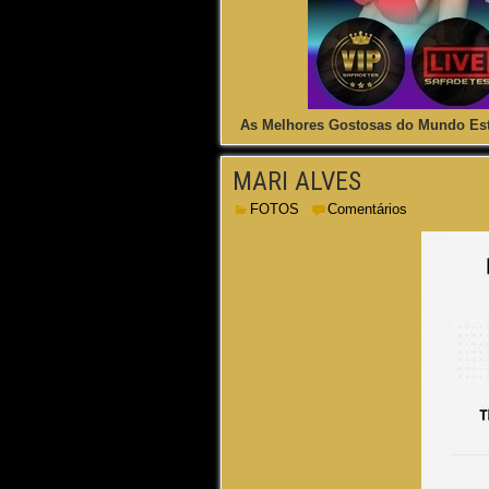
As Melhores Gostosas do Mundo Est
MARI ALVES
FOTOS
Comentários