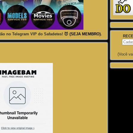
ão no Telegram VIP do Safadetes! 😈
(SEJA MEMBRO)
.
RECE
(Você va