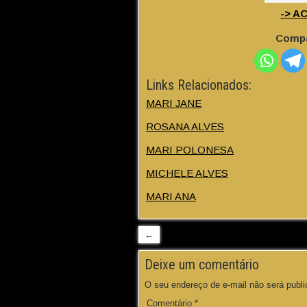
-> A
Compa
Links Relacionados:
MARI JANE
ROSANA ALVES
MARI POLONESA
MICHELE ALVES
MARI ANA
←
Deixe um comentário
O seu endereço de e-mail não será publi
Comentário
*