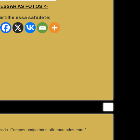
CESSAR AS FOTOS <-
rtilhe essa safadete:
→
cado.
Campos obrigatórios são marcados com
*