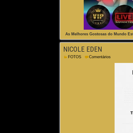
As Melhores Gostosas do Mundo Est
NICOLE EDEN
FOTOS
Comentários