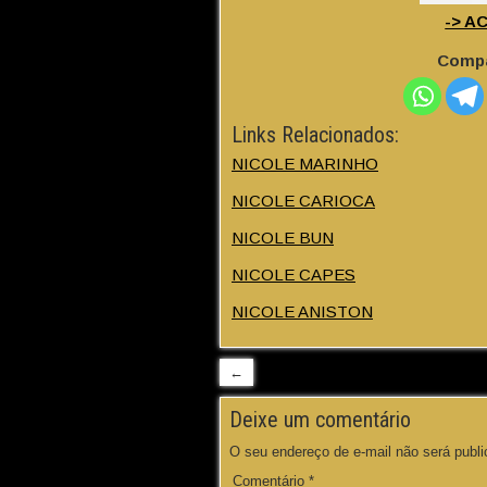
-> A
Compa
Links Relacionados:
NICOLE MARINHO
NICOLE CARIOCA
NICOLE BUN
NICOLE CAPES
NICOLE ANISTON
←
Deixe um comentário
O seu endereço de e-mail não será publi
Comentário
*