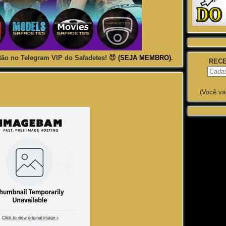
ão no Telegram VIP do Safadetes! 😈
(SEJA MEMBRO)
.
RECE
(Você va