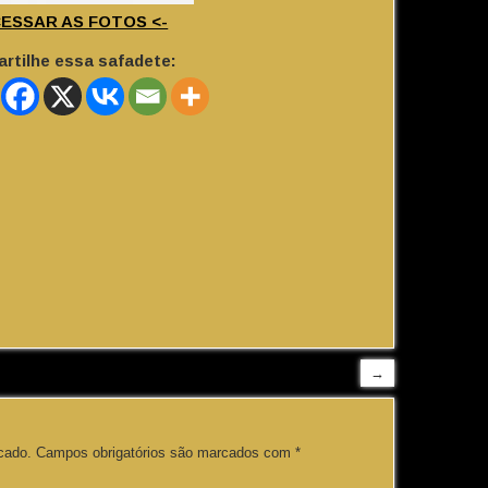
CESSAR AS FOTOS <-
rtilhe essa safadete:
→
cado.
Campos obrigatórios são marcados com
*