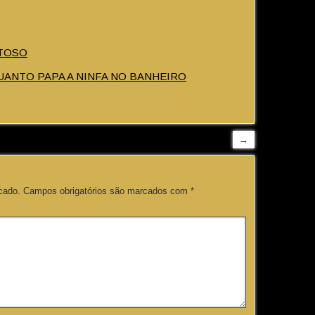
STOSO
ANTO PAPA A NINFA NO BANHEIRO
→
cado.
Campos obrigatórios são marcados com
*