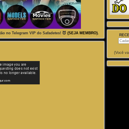
ão no Telegram VIP do Safadetes! 😈
(SEJA MEMBRO)
.
RECE
(Você va