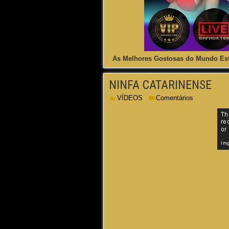
As Melhores Gostosas do Mundo Est
NINFA CATARINENSE
VÍDEOS
Comentários