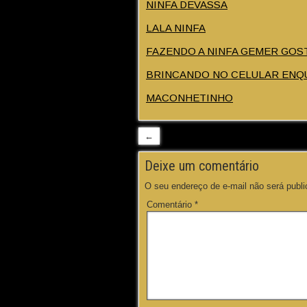
NINFA DEVASSA
LALA NINFA
FAZENDO A NINFA GEMER GO
BRINCANDO NO CELULAR ENQU
MACONHETINHO
←
Deixe um comentário
O seu endereço de e-mail não será publi
Comentário
*