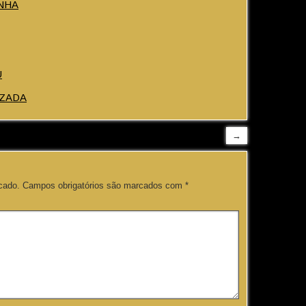
NHA
U
OZADA
→
cado.
Campos obrigatórios são marcados com
*