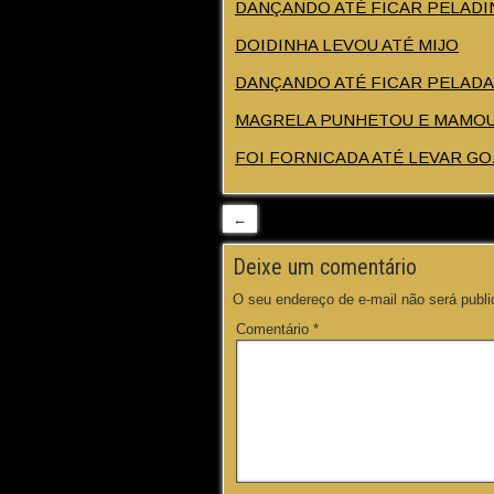
DANÇANDO ATÉ FICAR PELADI
DOIDINHA LEVOU ATÉ MIJO
DANÇANDO ATÉ FICAR PELADA
MAGRELA PUNHETOU E MAMO
FOI FORNICADA ATÉ LEVAR G
←
Deixe um comentário
O seu endereço de e-mail não será publi
Comentário
*