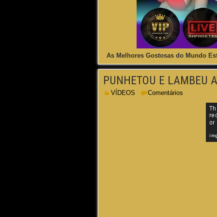
As Melhores Gostosas do Mundo Est
PUNHETOU E LAMBEU 
VÍDEOS
Comentários