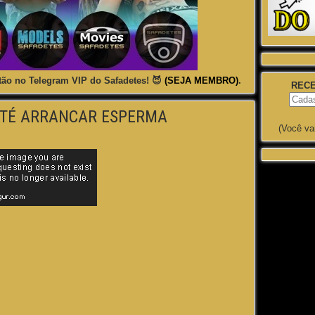
ão no Telegram VIP do Safadetes! 😈
(SEJA MEMBRO)
.
RECE
ATÉ ARRANCAR ESPERMA
(Você va