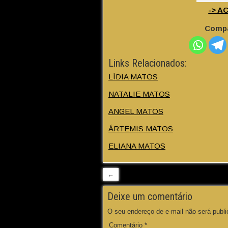
-> A
Compa
Links Relacionados:
LÍDIA MATOS
NATALIE MATOS
ANGEL MATOS
ÁRTEMIS MATOS
ELIANA MATOS
←
Deixe um comentário
O seu endereço de e-mail não será publi
Comentário
*