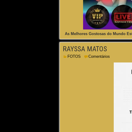
As Melhores Gostosas do Mundo Est
RAYSSA MATOS
FOTOS
Comentários