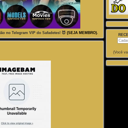
ão no Telegram VIP do Safadetes! 😈
(SEJA MEMBRO)
.
RECE
(Você va