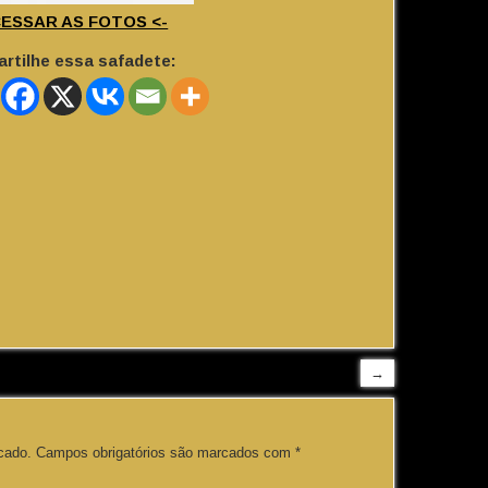
CESSAR AS FOTOS <-
rtilhe essa safadete:
→
cado.
Campos obrigatórios são marcados com
*