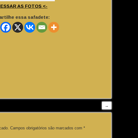
CESSAR AS FOTOS <-
rtilhe essa safadete:
→
cado.
Campos obrigatórios são marcados com
*