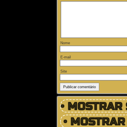
Nome
E-mail
Site