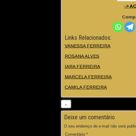
-> A
Compa
Links Relacionados:
VANESSA FERREIRA
ROSANA ALVES
IARA FERREIRA
MARCELA FERREIRA
CAMILA FERREIRA
←
Deixe um comentário
O seu endereço de e-mail não será publi
Comentário
*