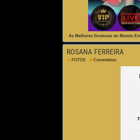
As Melhores Gostosas do Mundo Est
ROSANA FERREIRA
FOTOS
Comentários