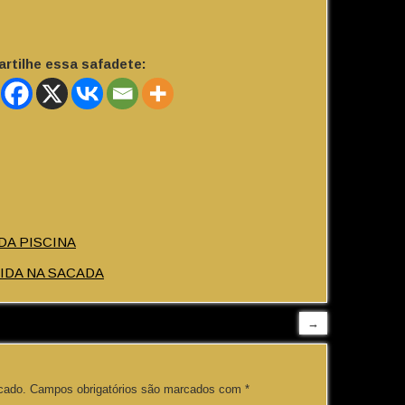
rtilhe essa safadete:
DA PISCINA
IDA NA SACADA
→
cado.
Campos obrigatórios são marcados com
*