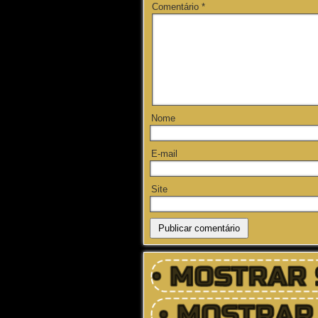
Comentário
*
Nome
E-mail
Site