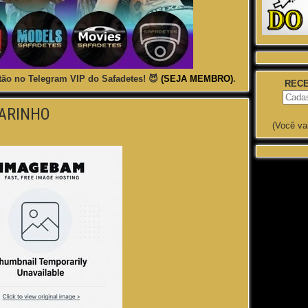
ão no Telegram VIP do Safadetes! 😈
(SEJA MEMBRO)
.
RECE
ARINHO
(Você va