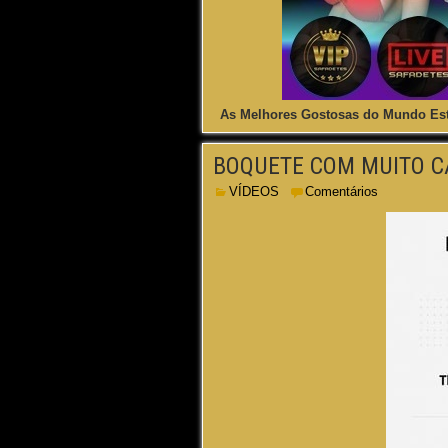
As Melhores Gostosas do Mundo Est
BOQUETE COM MUITO C
VÍDEOS
Comentários