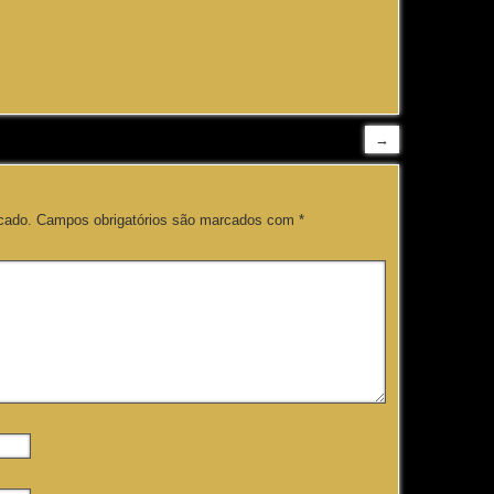
→
cado.
Campos obrigatórios são marcados com
*