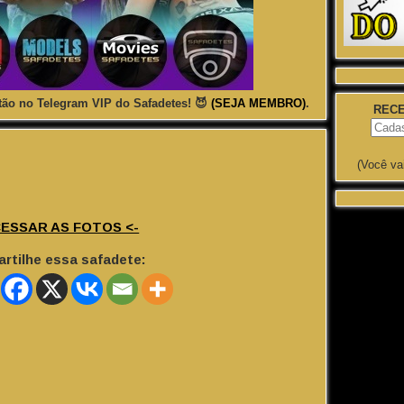
ão no Telegram VIP do Safadetes! 😈
(SEJA MEMBRO)
.
RECE
(Você va
CESSAR AS FOTOS <-
rtilhe essa safadete: