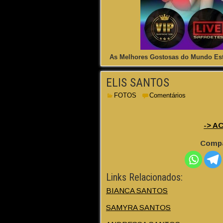
As Melhores Gostosas do Mundo Est
ELIS SANTOS
FOTOS
Comentários
-> A
Compa
Links Relacionados:
BIANCA SANTOS
SAMYRA SANTOS