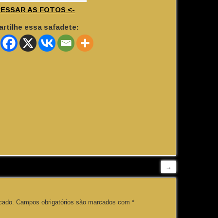
CESSAR AS FOTOS <-
rtilhe essa safadete:
→
cado.
Campos obrigatórios são marcados com
*