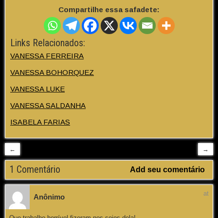
Compartilhe essa safadete:
Links Relacionados:
VANESSA FERREIRA
VANESSA BOHORQUEZ
VANESSA LUKE
VANESSA SALDANHA
ISABELA FARIAS
←
→
1 Comentário
Add seu comentário
at
Anônimo
Que trabalho horrível fizeram nos seios dela!…