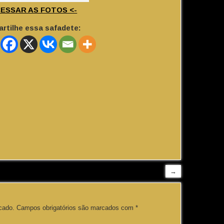
CESSAR AS FOTOS <-
rtilhe essa safadete:
→
cado.
Campos obrigatórios são marcados com
*