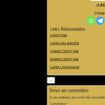
-> A
Compa
Links Relacionados:
CRISTINA
LARA HALBAUER
THAIS CRISTINA
IGARA CRISTINA
LARA LINXAGAIN
←
Deixe um comentário
O seu endereço de e-mail não será publi
Comentário
*