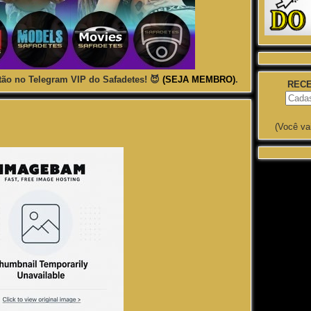
ão no Telegram VIP do Safadetes! 😈
(SEJA MEMBRO)
.
RECE
(Você va