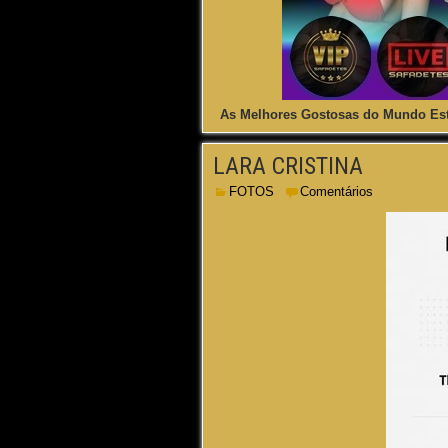
As Melhores Gostosas do Mundo Est
LARA CRISTINA
FOTOS
Comentários