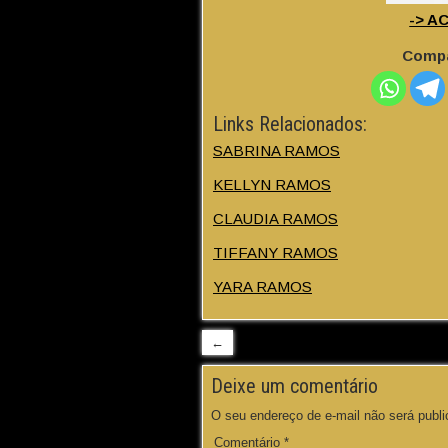
-> A
Compa
Links Relacionados:
SABRINA RAMOS
KELLYN RAMOS
CLAUDIA RAMOS
TIFFANY RAMOS
YARA RAMOS
←
Deixe um comentário
O seu endereço de e-mail não será publi
Comentário
*