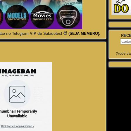
ão no Telegram VIP do Safadetes! 😈
(SEJA MEMBRO)
.
RECE
(Você va