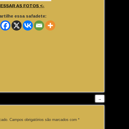
CESSAR AS FOTOS <-
rtilhe essa safadete:
→
cado.
Campos obrigatórios são marcados com
*