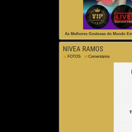
As Melhores Gostosas do Mundo Est
NIVEA RAMOS
FOTOS
Comentários