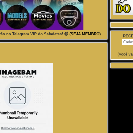
ão no Telegram VIP do Safadetes! 😈
(SEJA MEMBRO)
.
RECE
(Você va