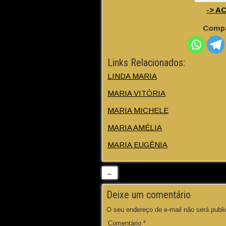
-> A
Compa
Links Relacionados:
LINDA MARIA
MARIA VITÓRIA
MARIA MICHELE
MARIA AMÉLIA
MARIA EUGÊNIA
←
Deixe um comentário
O seu endereço de e-mail não será publi
Comentário
*