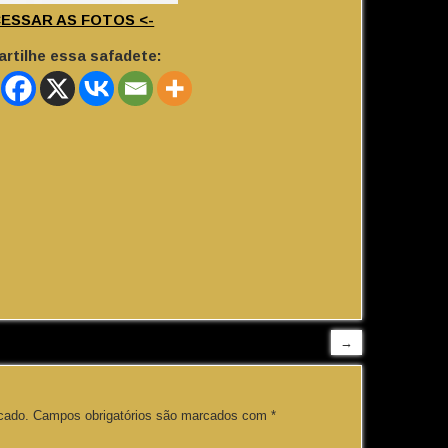
CESSAR AS FOTOS <-
rtilhe essa safadete:
→
cado.
Campos obrigatórios são marcados com
*