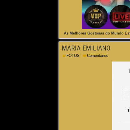
As Melhores Gostosas do Mundo Est
MARIA EMILIANO
FOTOS
Comentários